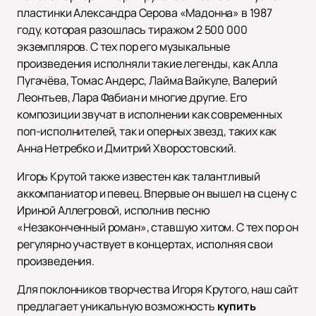
пластинки Александра Серова «Мадонна» в 1987
году, которая разошлась тиражом 2 500 000
экземпляров. С тех пор его музыкальные
произведения исполняли такие легенды, как Алла
Пугачёва, Томас Андерс, Лайма Вайкуле, Валерий
Леонтьев, Лара Фабиан и многие другие. Его
композиции звучат в исполнении как современных
поп-исполнителей, так и оперных звезд, таких как
Анна Нетребко и Дмитрий Хворостовский.
Игорь Крутой также известен как талантливый
аккомпаниатор и певец. Впервые он вышел на сцену с
Ириной Аллегровой, исполнив песню
«Незаконченный роман», ставшую хитом. С тех пор он
регулярно участвует в концертах, исполняя свои
произведения.
Для поклонников творчества Игоря Крутого, наш сайт
предлагает уникальную возможность
купить