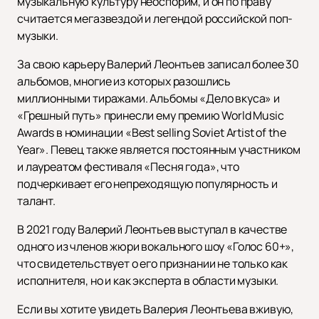
музыкальную культуру неоспорим, и он по праву
считается мегазвездой и легендой российской поп-
музыки.
За свою карьеру Валерий Леонтьев записал более 30
альбомов, многие из которых разошлись
миллионными тиражами. Альбомы «Дело вкуса» и
«Грешный путь» принесли ему премию World Music
Awards в номинации «Best selling Soviet Artist of the
Year». Певец также является постоянным участником
и лауреатом фестиваля «Песня года», что
подчеркивает его непреходящую популярность и
талант.
В 2021 году Валерий Леонтьев выступал в качестве
одного из членов жюри вокального шоу «Голос 60+»,
что свидетельствует о его признании не только как
исполнителя, но и как эксперта в области музыки.
Если вы хотите увидеть Валерия Леонтьева вживую,